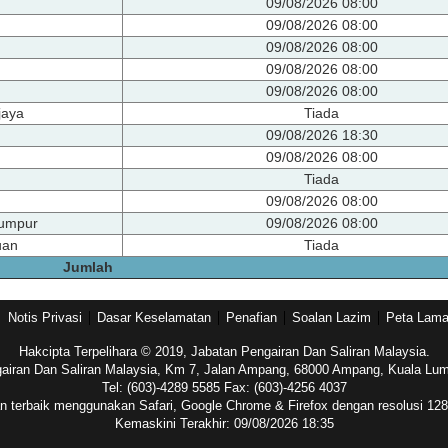
09/08/2026 08:00
09/08/2026 08:00
09/08/2026 08:00
09/08/2026 08:00
09/08/2026 08:00
jaya
Tiada
09/08/2026 18:30
09/08/2026 08:00
Tiada
09/08/2026 08:00
Lumpur
09/08/2026 08:00
uan
Tiada
Jumlah
Notis Privasi
Dasar Keselamatan
Penafian
Soalan Lazim
Peta Lam
Hakcipta Terpelihara © 2019, Jabatan Pengairan Dan Saliran Malaysia.
airan Dan Saliran Malaysia, Km 7, Jalan Ampang, 68000 Ampang, Kuala Lum
Tel: (603)-4289 5585 Fax: (603)-4256 4037
n terbaik menggunakan Safari, Google Chrome & Firefox dengan resolusi 12
Kemaskini Terakhir: 09/08/2026 18:35