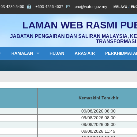
603-4289 5400
+603-4256 4037
pro@water.gov.my
/
MELAYU
EN
LAMAN WEB RASMI PUB
JABATAN PENGAIRAN DAN SALIRAN MALAYSIA, K
TRANSFORMASI 
RAMALAN
HUJAN
ARAS AIR
PERKHIDMATA
Kemaskini Terakhir
09/08/2026 08:00
09/08/2026 08:00
09/08/2026 08:00
09/08/2026 11:45