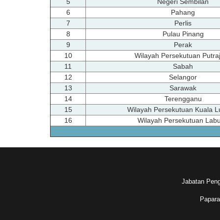
5
Negeri Sembilan
6
Pahang
7
Perlis
8
Pulau Pinang
9
Perak
10
Wilayah Persekutuan Putra
11
Sabah
12
Selangor
13
Sarawak
14
Terengganu
15
Wilayah Persekutuan Kuala 
16
Wilayah Persekutuan Lab
Jabatan Peng
Papara