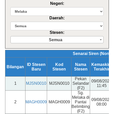
Negeri:
Daerah:
Stesen:
Semua
Senarai Siren (Norma
ID Stesen
Kod
Nama
Kemaskini
Bilangan
Baru
Stesen
Stesen
Terakhir
Pekan
09/08/2026
1
MJSN0010
MJSN0010
Selandar
11:45
(F2)
Sg.
Melaka di
09/08/2026
2
MAGH0009
MAGH0009
Pantai
08:00
Belimbing
(F2)