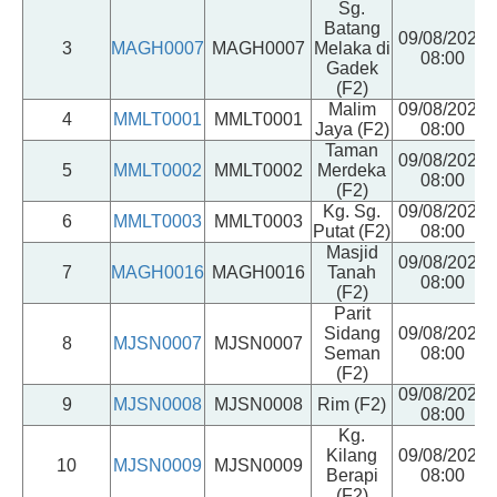
Sg.
Batang
09/08/2026
3
MAGH0007
MAGH0007
Melaka di
08:00
Gadek
(F2)
Malim
09/08/2026
4
MMLT0001
MMLT0001
Jaya (F2)
08:00
Taman
09/08/2026
5
MMLT0002
MMLT0002
Merdeka
08:00
(F2)
Kg. Sg.
09/08/2026
6
MMLT0003
MMLT0003
Putat (F2)
08:00
Masjid
09/08/2026
7
MAGH0016
MAGH0016
Tanah
08:00
(F2)
Parit
Sidang
09/08/2026
8
MJSN0007
MJSN0007
Seman
08:00
(F2)
09/08/2026
9
MJSN0008
MJSN0008
Rim (F2)
08:00
Kg.
Kilang
09/08/2026
10
MJSN0009
MJSN0009
Berapi
08:00
(F2)