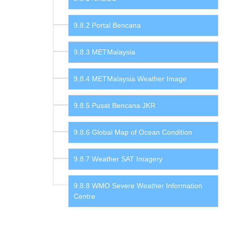
Portal Bencana
METMalaysia
METMalaysia Weather Image
Pusat Bencana JKR
Global Map of Ocean Condition
Weather SAT Imagery
WMO Severe Weather Information
Centre