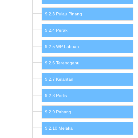
Pulau Pinang
Perak
WP Labuan
Terengganu
Kelantan
Perlis
Pahang
Melaka