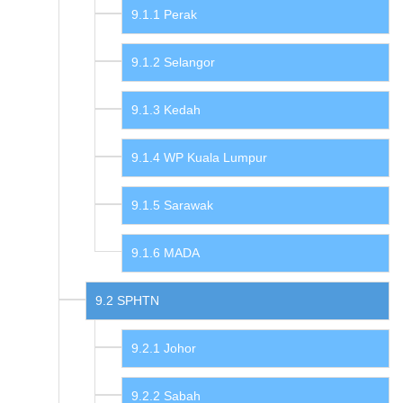
Perak
Selangor
Kedah
WP Kuala Lumpur
Sarawak
MADA
SPHTN
Johor
Sabah