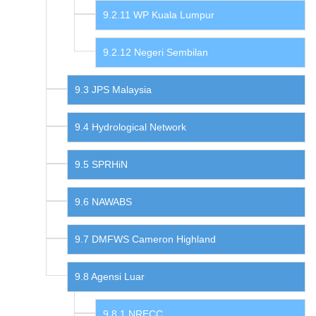
WP Kuala Lumpur
Negeri Sembilan
JPS Malaysia
Hydrological Network
SPRHiN
NAWABS
DMFWS Cameron Highland
Agensi Luar
NRECC