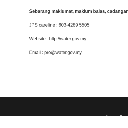
Sebarang maklumat, maklum balas, cadangan
JPS careline : 603-4289 5505
Website : http://water.gov.my
Email : pro@water.gov.my
Jabatan Peng
Papara