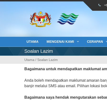
Skip
+
to
content
UTAMA
MENGENAI KAMI
CERAPAN
Soalan Lazim
Utama
/
Soalan Lazim
Bagaimana untuk mendapatkan maklumat amar
Anda boleh mendapatkan maklumat amaran banjir 
banjir melalui SMS atau email. Pilihan lokasi bo
Bagaimana saya hendak mengutarakan seba