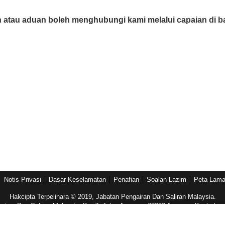
 atau aduan boleh menghubungi kami melalui capaian di b
Notis Privasi
Dasar Keselamatan
Penafian
Soalan Lazim
Peta Lam
Hakcipta Terpelihara © 2019, Jabatan Pengairan Dan Saliran Malaysia.
airan Dan Saliran Malaysia, Km 7, Jalan Ampang, 68000 Ampang, Kuala Lum
Tel: (603)-4289 5585 Fax: (603)-4256 4037
n terbaik menggunakan Safari, Google Chrome & Firefox dengan resolusi 12