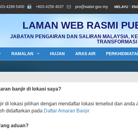
603-4289 5400
+603-4256 4037
pro@water.gov.my
/
MELAYU
EN
LAMAN WEB RASMI PUB
JABATAN PENGAIRAN DAN SALIRAN MALAYSIA, K
TRANSFORMASI 
RAMALAN
HUJAN
ARAS AIR
PERKHIDMATA
an banjir di lokasi saya?
di lokasi pilihan dengan mendaftar lokasi tersebut dan anda 
leh didaftarkan pada
Daftar Amaran Banjir
rang aduan?