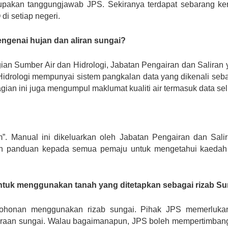
upakan tanggungjawab JPS. Sekiranya terdapat sebarang ke
i setiap negeri.
genai hujan dan aliran sungai?
agian Sumber Air dan Hidrologi, Jabatan Pengairan dan Salira
Hidrologi mempunyai sistem pangkalan data yang dikenali seb
ian ini juga mengumpul maklumat kualiti air termasuk data se
 Manual ini dikeluarkan oleh Jabatan Pengairan dan Sali
n panduan kepada semua pemaju untuk mengetahui kaedah p
uk menggunakan tanah yang ditetapkan sebagai rizab Su
onan menggunakan rizab sungai. Pihak JPS memerlukan a
raan sungai. Walau bagaimanapun, JPS boleh mempertimbang