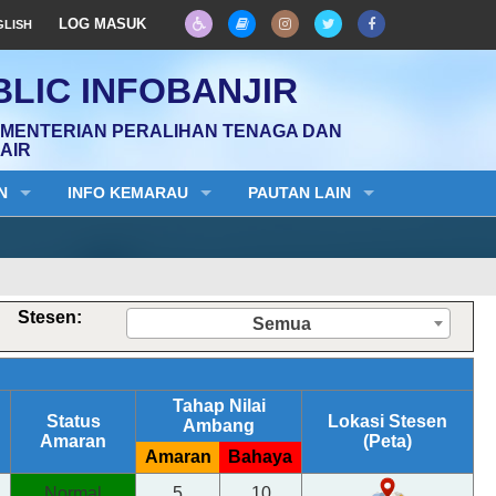
LOG MASUK
GLISH
LIC INFOBANJIR
EMENTERIAN PERALIHAN TENAGA DAN
AIR
N
INFO KEMARAU
PAUTAN LAIN
Stesen:
Semua
Tahap Nilai
Status
Lokasi Stesen
Ambang
Amaran
(Peta)
Amaran
Bahaya
Normal
5
10