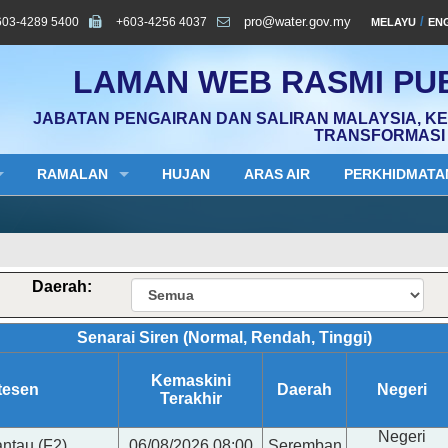
603-4289 5400
+603-4256 4037
pro@water.gov.my
/
MELAYU
EN
LAMAN WEB RASMI PUB
JABATAN PENGAIRAN DAN SALIRAN MALAYSIA, K
TRANSFORMASI 
RAMALAN
HUJAN
ARAS AIR
PERKHIDMATA
Daerah:
Senarai Siren (Normal, Rendah, Tinggi)
Kemaskini
tesen
Daerah
Negeri
Terakhir
Negeri
ntau (F2)
06/08/2026 08:00
Seremban