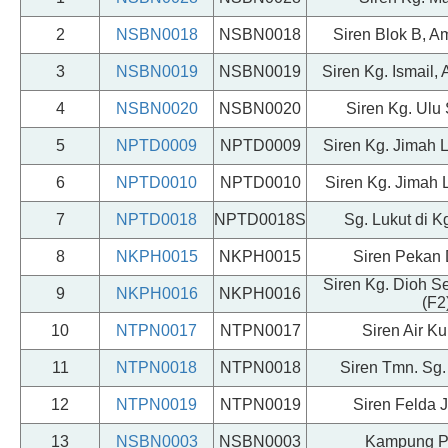
2
NSBN0018
NSBN0018
Siren Blok B, A
3
NSBN0019
NSBN0019
Siren Kg. Ismail,
4
NSBN0020
NSBN0020
Siren Kg. Ulu
5
NPTD0009
NPTD0009
Siren Kg. Jimah 
6
NPTD0010
NPTD0010
Siren Kg. Jimah L
7
NPTD0018
NPTD0018S
Sg. Lukut di K
8
NKPH0015
NKPH0015
Siren Pekan 
Siren Kg. Dioh 
9
NKPH0016
NKPH0016
(F2
10
NTPN0017
NTPN0017
Siren Air Ku
11
NTPN0018
NTPN0018
Siren Tmn. Sg
12
NTPN0019
NTPN0019
Siren Felda J
13
NSBN0003
NSBN0003
Kampung Pa