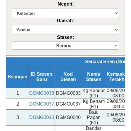
Negeri:
Daerah:
Stesen:
Semua
Senarai Siren (Norma
ID Stesen
Kod
Nama
Kemaskini
Bilangan
Baru
Stesen
Stesen
Terakhir
Kg Kundur
09/08/2026
1
DGMG0033
DGMG0033
(F1)
08:00
Kg Bertam
09/08/2026
2
DGMG0037
DGMG0037
(F1)
08:00
Batu
09/08/2026
3
DGMG0040
DGMG0040
Papan
08:00
(F1)
Bandar