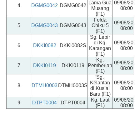
Lama Gua
09/08/2026
4
DGMG0042
DGMG0042
Musang
08:00
(F1)
Felda
09/08/2026
5
DGMG0043
DGMG0043
Chiku 5
08:00
(F1)
Sg. Lebir
di Kg.
09/08/2026
6
DKKI0082
DKKI0082S
Karangan
08:00
(F1)
Kg.
09/08/2026
7
DKKI0119
DKKI0119
Pemberian
08:00
(F1)
Sg.
Kelantan
09/08/2026
8
DTMH0003
DTMH0003S
di Kusial
08:00
Baru (F1)
Kg. Laut
09/08/2026
9
DTPT0004
DTPT0004
(F1)
08:00