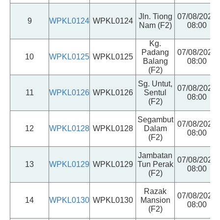
Jln. Tiong
07/08/2026
9
WPKL0124
WPKL0124
Nam (F2)
08:00
Kg.
Padang
07/08/2026
10
WPKL0125
WPKL0125
Balang
08:00
(F2)
Sg. Untut,
07/08/2026
11
WPKL0126
WPKL0126
Sentul
08:00
(F2)
Segambut
07/08/2026
12
WPKL0128
WPKL0128
Dalam
08:00
(F2)
Jambatan
07/08/2026
13
WPKL0129
WPKL0129
Tun Perak
08:00
(F2)
Razak
07/08/2026
14
WPKL0130
WPKL0130
Mansion
08:00
(F2)