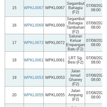
Segambut
07/08/2026
15
WPKL0067
WPKL0067
Bahagia
08:00
(F2)
Segambut
Bahagia
07/08/2026
16
WPKL0069
WPKL0069
Tambahan
08:00
(F2)
Saluran
Keluar
07/08/2026
17
WPKL0072
WPKL0072
Empangan
08:00
Batu (F2)
LRT Sg.
07/08/2026
18
WPKL0061
WPKL0061
Besi (F2)
08:00
Jalan
Ismail
07/08/2026
19
WPKL0053
WPKL0053
Ghaney
08:00
(F2)
Jalan
07/08/2026
20
WPKL0055
WPKL0055
Ampang
08:00
(F2)