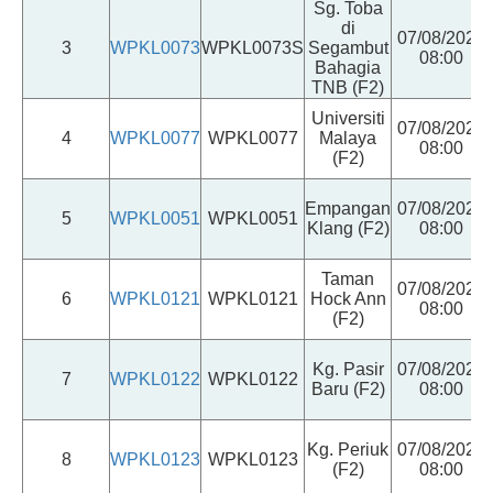
Sg. Toba
di
07/08/2026
3
WPKL0073
WPKL0073S
Segambut
08:00
Bahagia
TNB (F2)
Universiti
07/08/2026
4
WPKL0077
WPKL0077
Malaya
08:00
(F2)
Empangan
07/08/2026
5
WPKL0051
WPKL0051
Klang (F2)
08:00
Taman
07/08/2026
6
WPKL0121
WPKL0121
Hock Ann
08:00
(F2)
Kg. Pasir
07/08/2026
7
WPKL0122
WPKL0122
Baru (F2)
08:00
Kg. Periuk
07/08/2026
8
WPKL0123
WPKL0123
(F2)
08:00