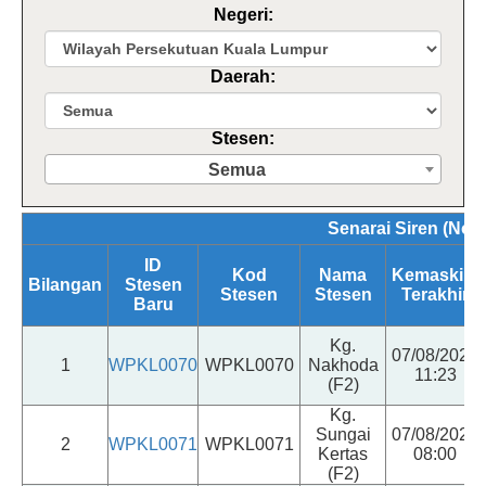
Negeri:
Daerah:
Stesen:
Semua
Senarai Siren (Nor
ID
Kod
Nama
Kemaskini
Bilangan
Stesen
Stesen
Stesen
Terakhir
Baru
Kg.
07/08/2026
1
WPKL0070
WPKL0070
Nakhoda
11:23
(F2)
Kg.
Sungai
07/08/2026
2
WPKL0071
WPKL0071
Kertas
08:00
(F2)