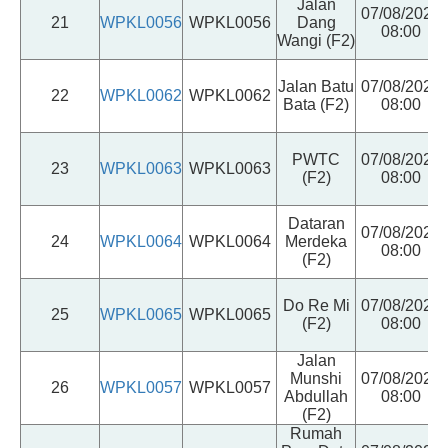
Jalan
07/08/2026
21
WPKL0056
WPKL0056
Dang
08:00
Wangi (F2)
Jalan Batu
07/08/2026
22
WPKL0062
WPKL0062
Bata (F2)
08:00
PWTC
07/08/2026
23
WPKL0063
WPKL0063
(F2)
08:00
Dataran
07/08/2026
24
WPKL0064
WPKL0064
Merdeka
08:00
(F2)
Do Re Mi
07/08/2026
25
WPKL0065
WPKL0065
(F2)
08:00
Jalan
Munshi
07/08/2026
26
WPKL0057
WPKL0057
Abdullah
08:00
(F2)
Rumah