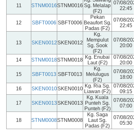
07/08/2026
11
STNM0016
STNM0016
Sg. Melalap
22:45
(F2)
Pekan
07/08/2026
12
SBFT0006
SBFT0006
Beaufort Sg.
22:45
Padas (F2)
Kg.
Mempulut
07/08/2026
13
SKEN0012
SKEN0012
Sg. Sook
20:00
(F2)
Kg. Enubai
07/08/2026
14
STNM0018
STNM0018
Laut (F2)
20:00
Kg.
07/08/2026
15
SBFT0013
SBFT0013
Melulugus
18:00
(F2)
Kg. Ria Sg.
07/08/2026
16
SKEN0010
SKEN0010
Liawan (F2)
09:15
Kg. Kuala
07/08/2026
17
SKEN0013
SKEN0013
Punteh Sg.
07:00
Punteh (F2)
Kg. Saga
07/08/2026
18
STNM0008
STNM0008
Laut Sg.
05:30
Padas (F2)