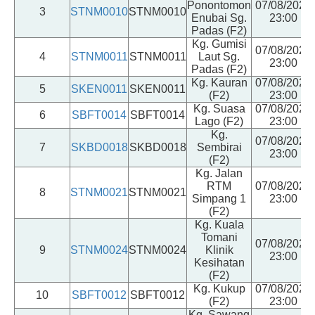
Ponontomon
07/08/2026
3
STNM0010
STNM0010
Enubai Sg.
23:00
Padas (F2)
Kg. Gumisi
07/08/2026
4
STNM0011
STNM0011
Laut Sg.
23:00
Padas (F2)
Kg. Kauran
07/08/2026
5
SKEN0011
SKEN0011
(F2)
23:00
Kg. Suasa
07/08/2026
6
SBFT0014
SBFT0014
Lago (F2)
23:00
Kg.
07/08/2026
7
SKBD0018
SKBD0018
Sembirai
23:00
(F2)
Kg. Jalan
RTM
07/08/2026
8
STNM0021
STNM0021
Simpang 1
23:00
(F2)
Kg. Kuala
Tomani
07/08/2026
9
STNM0024
STNM0024
Klinik
23:00
Kesihatan
(F2)
Kg. Kukup
07/08/2026
10
SBFT0012
SBFT0012
(F2)
23:00
Kg. Sawang