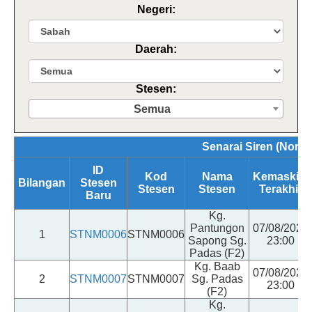
Negeri:
Daerah:
Stesen:
Semua
Senarai Siren (Norma
ID
Kod
Nama
Kemaskini
Bilangan
Stesen
Stesen
Stesen
Terakhir
Baru
Kg.
Pantungon
07/08/2026
1
STNM0006
STNM0006
Sapong Sg.
23:00
Padas (F2)
Kg. Baab
07/08/2026
2
STNM0007
STNM0007
Sg. Padas
23:00
(F2)
Kg.