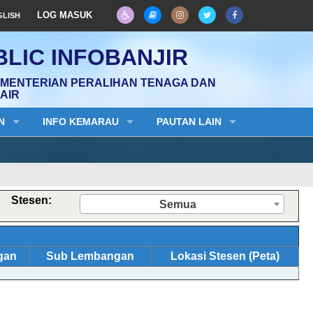
LOG MASUK
GLISH
LIC INFOBANJIR
EMENTERIAN PERALIHAN TENAGA DAN
AIR
N
INFO KEMARAU
PAUTAN LAIN
Stesen:
Semua
gan
Sub Lembangan
Lokasi Stesen (Peta)