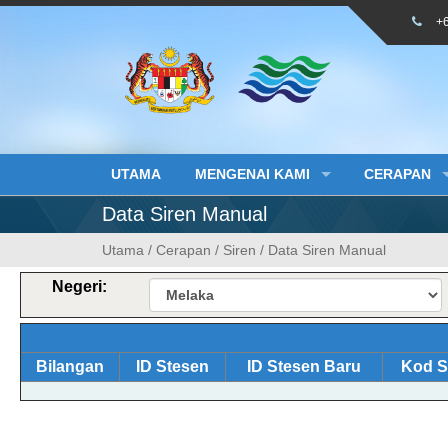
Skip
+
to
content
UTAMA
MENGENAI KAMI
CERAPAN
Data Siren Manual
Utama
/
Cerapan
/
Siren
/
Data Siren Manual
Negeri:
Bilangan
ID Stesen
ID Stesen Baru
Kod S