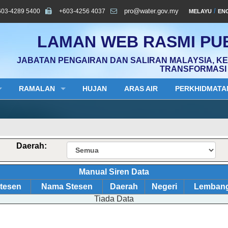
603-4289 5400
+603-4256 4037
pro@water.gov.my
/
MELAYU
EN
LAMAN WEB RASMI PUB
JABATAN PENGAIRAN DAN SALIRAN MALAYSIA, K
TRANSFORMASI 
RAMALAN
HUJAN
ARAS AIR
PERKHIDMATA
Daerah:
Manual Siren Data
tesen
Nama Stesen
Daerah
Negeri
Lemban
Tiada Data