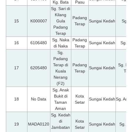
Kg. Bata
Pasu
Sg. Sari di
Kilang
Padang
15
K000007
Gula
Sungai Kedah
Sg. S
Terap
Padang
Terap
Sg. Naka
Padang
16
6106480
Sungai Kedah
Sg. N
di Naka
Terap
Sg.
Padang
Terap di
Padang
Sg. Pa
17
6205480
Sungai Kedah
Kuala
Terap
Ter
Nerang
(F2)
Sg. Anak
Bukit di
Kota
18
No Data
Sungai Kedah
Sg. Anak
Taman
Setar
Aman
Sg. Kedah
di
Kota
19
MADA0120
Sungai Kedah
Sg. K
Jambatan
Setar