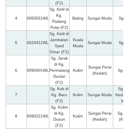
(F2)
Sg. Ketil di
Kg.
4
0050551WL
Baling
Sungai Muda
Sg. Ke
Padang
Pulai (F2)
Sg. Ketil di
Jambatan
Kuala
5
0020411WL
Sungai Muda
Sg. Ke
Syed
Muda
Omar (F2)
Sg. Jarak
di Kg.
Sungai Perai
6
0090401WL
Permatang
Kulim
Sg. P
(Kedah)
Durian
(F2)
Sg. Kob di
Sg.M
7
Kg. Baru
Kulim
Sungai Muda
Kedah 
(F2)
bas
Sg. Kulim
di Kg.
Sungai Perai
Sg. K
8
0090221WL
Kulim
Dusun
(Kedah)
(Ked
(F2)