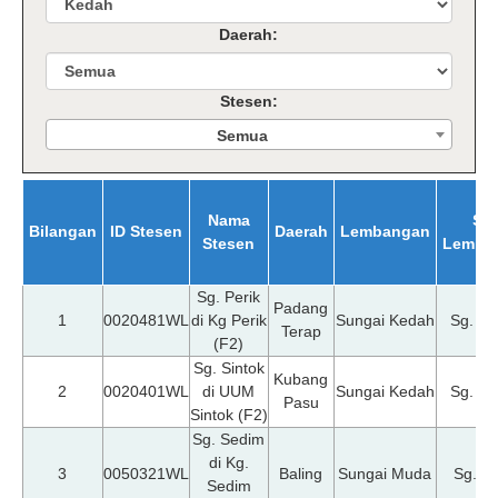
Daerah:
Stesen:
Semua
Nama
Su
Bilangan
ID Stesen
Daerah
Lembangan
Stesen
Lemba
Sg. Perik
Padang
1
0020481WL
di Kg Perik
Sungai Kedah
Sg. K
Terap
(F2)
Sg. Sintok
Kubang
2
0020401WL
di UUM
Sungai Kedah
Sg. K
Pasu
Sintok (F2)
Sg. Sedim
di Kg.
3
0050321WL
Baling
Sungai Muda
Sg. M
Sedim