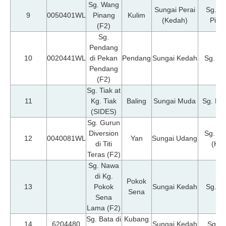
Sg. Wang
Sungai Perai
Sg. W
9
0050401WL
Pinang
Kulim
(Kedah)
Pina
(F2)
Sg.
Pendang
10
0020441WL
di Pekan
Pendang
Sungai Kedah
Sg. K
Pendang
(F2)
Sg. Tiak at
11
Kg. Tiak
Baling
Sungai Muda
Sg. Ku
(SIDES)
Sg. Gurun
Diversion
Sg. U
12
0040081WL
Yan
Sungai Udang
di Titi
(KD
Teras (F2)
Sg. Nawa
di Kg.
Pokok
13
Pokok
Sungai Kedah
Sg. N
Sena
Sena
Lama (F2)
Sg. Bata di
Kubang
14
6204480
Sungai Kedah
Sg. B