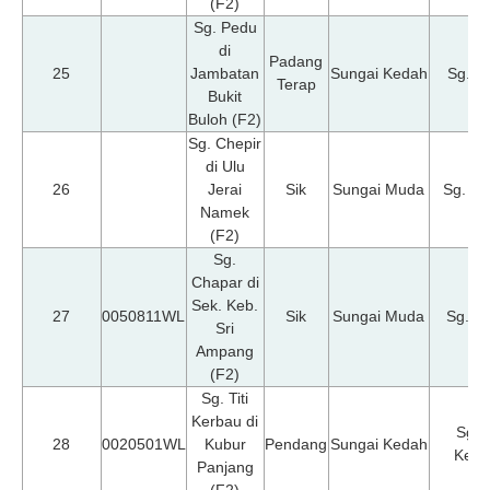
(F2)
Sg. Pedu
di
Padang
25
Jambatan
Sungai Kedah
Sg. P
Terap
Bukit
Buloh (F2)
Sg. Chepir
di Ulu
26
Jerai
Sik
Sungai Muda
Sg. Ch
Namek
(F2)
Sg.
Chapar di
Sek. Keb.
27
0050811WL
Sik
Sungai Muda
Sg. M
Sri
Ampang
(F2)
Sg. Titi
Kerbau di
Sg. T
28
0020501WL
Kubur
Pendang
Sungai Kedah
Kerb
Panjang
(F2)