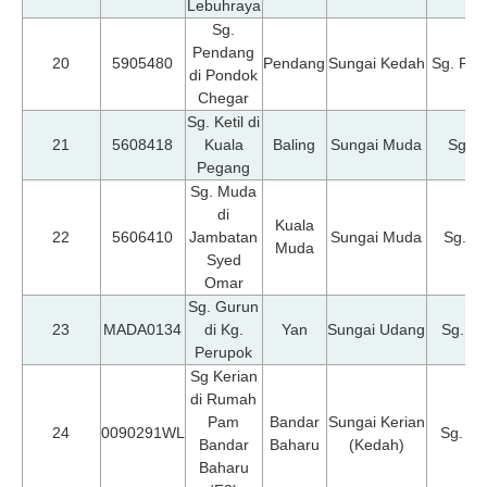
Lebuhraya
Sg.
Pendang
20
5905480
Pendang
Sungai Kedah
Sg. Pe
di Pondok
Chegar
Sg. Ketil di
21
5608418
Kuala
Baling
Sungai Muda
Sg. Ke
Pegang
Sg. Muda
di
Kuala
22
5606410
Jambatan
Sungai Muda
Sg. M
Muda
Syed
Omar
Sg. Gurun
23
MADA0134
di Kg.
Yan
Sungai Udang
Sg. G
Perupok
Sg Kerian
di Rumah
Pam
Bandar
Sungai Kerian
24
0090291WL
Sg. Ke
Bandar
Baharu
(Kedah)
Baharu