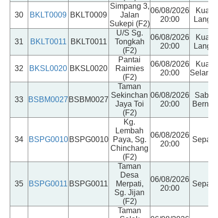
Simpang 3,
06/08/2026
Kuala
30
BKLT0009
BKLT0009
Jalan
20:00
Langat
Sukepi (F2)
U/S Sg.
06/08/2026
Kuala
31
BKLT0011
BKLT0011
Tongkah
20:00
Langat
(F2)
Pantai
06/08/2026
Kuala
32
BKSL0020
BKSL0020
Raimies
20:00
Selango
(F2)
Taman
Sekinchan
06/08/2026
Sabak
33
BSBM0027
BSBM0027
Jaya Toi
20:00
Berna
(F2)
Kg.
Lembah
06/08/2026
34
BSPG0010
BSPG0010
Paya, Sg.
Sepan
20:00
Chinchang
(F2)
Taman
Desa
06/08/2026
35
BSPG0011
BSPG0011
Merpati,
Sepan
20:00
Sg. Jijan
(F2)
Taman