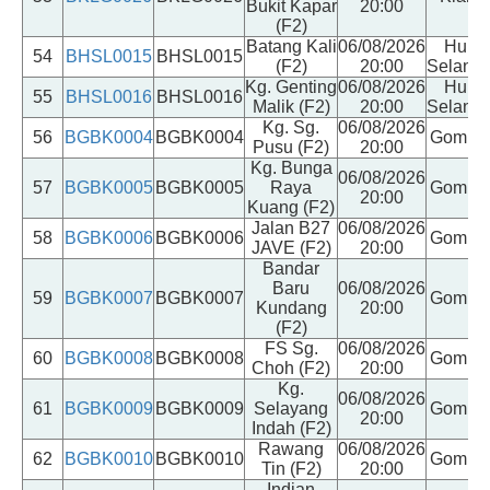
Bukit Kapar
20:00
(F2)
Batang Kali
06/08/2026
Hulu
54
BHSL0015
BHSL0015
(F2)
20:00
Selango
Kg. Genting
06/08/2026
Hulu
55
BHSL0016
BHSL0016
Malik (F2)
20:00
Selango
Kg. Sg.
06/08/2026
56
BGBK0004
BGBK0004
Gomba
Pusu (F2)
20:00
Kg. Bunga
06/08/2026
57
BGBK0005
BGBK0005
Raya
Gomba
20:00
Kuang (F2)
Jalan B27
06/08/2026
58
BGBK0006
BGBK0006
Gomba
JAVE (F2)
20:00
Bandar
Baru
06/08/2026
59
BGBK0007
BGBK0007
Gomba
Kundang
20:00
(F2)
FS Sg.
06/08/2026
60
BGBK0008
BGBK0008
Gomba
Choh (F2)
20:00
Kg.
06/08/2026
61
BGBK0009
BGBK0009
Selayang
Gomba
20:00
Indah (F2)
Rawang
06/08/2026
62
BGBK0010
BGBK0010
Gomba
Tin (F2)
20:00
Indian