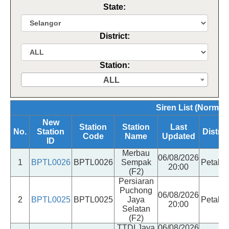
State:
District:
Station:
ALL
Siren List (Normal,
New
Station
Station
Last
No.
Station
Distric
Code
Name
Updated
ID
Merbau
06/08/2026
1
BPTL0026
BPTL0026
Sempak
Petalin
20:00
(F2)
Persiaran
Puchong
06/08/2026
2
BPTL0025
BPTL0025
Jaya
Petalin
20:00
Selatan
(F2)
TTDI Jaya
06/08/2026