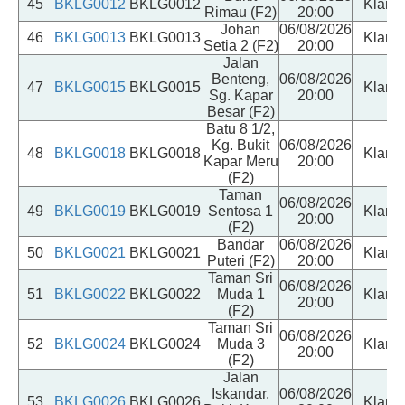
45
BKLG0012
BKLG0012
Klang
Rimau (F2)
20:00
Johan
06/08/2026
46
BKLG0013
BKLG0013
Klang
Setia 2 (F2)
20:00
Jalan
Benteng,
06/08/2026
47
BKLG0015
BKLG0015
Klang
Sg. Kapar
20:00
Besar (F2)
Batu 8 1/2,
Kg. Bukit
06/08/2026
48
BKLG0018
BKLG0018
Klang
Kapar Meru
20:00
(F2)
Taman
06/08/2026
49
BKLG0019
BKLG0019
Sentosa 1
Klang
20:00
(F2)
Bandar
06/08/2026
50
BKLG0021
BKLG0021
Klang
Puteri (F2)
20:00
Taman Sri
06/08/2026
51
BKLG0022
BKLG0022
Muda 1
Klang
20:00
(F2)
Taman Sri
06/08/2026
52
BKLG0024
BKLG0024
Muda 3
Klang
20:00
(F2)
Jalan
Iskandar,
06/08/2026
53
BKLG0026
BKLG0026
Klang