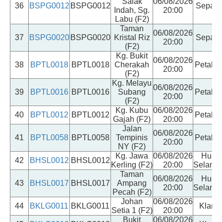
Salak
06/08/2026
36
BSPG0012
BSPG0012
Sepan
Indah, Sg.
20:00
Labu (F2)
Taman
06/08/2026
37
BSPG0020
BSPG0020
Kristal Riz
Sepan
20:00
(F2)
Kg. Bukit
06/08/2026
38
BPTL0018
BPTL0018
Cherakah
Petalin
20:00
(F2)
Kg. Melayu
06/08/2026
39
BPTL0016
BPTL0016
Subang
Petalin
20:00
(F2)
Kg. Kubu
06/08/2026
40
BPTL0012
BPTL0012
Petalin
Gajah (F2)
20:00
Jalan
06/08/2026
41
BPTL0058
BPTL0058
Tempinis
Petalin
20:00
NY (F2)
Kg. Jawa
06/08/2026
Hulu
42
BHSL0012
BHSL0012
Kerling (F2)
20:00
Selango
Taman
06/08/2026
Hulu
43
BHSL0017
BHSL0017
Ampang
20:00
Selango
Pecah (F2)
Johan
06/08/2026
44
BKLG0011
BKLG0011
Klang
Setia 1 (F2)
20:00
Bukit
06/08/2026