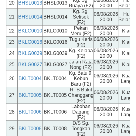
Kg. Sg.
06/08/2026
Hulu
20
BHSL0013
BHSL0013
Buaya (F2)
20:00
Selango
Kg. Sg.
06/08/2026
Hulu
21
BHSL0014
BHSL0014
Selisek
20:00
Selango
(F2)
Pekan
06/08/2026
22
BKLG0010
BKLG0010
Klang
Meru (F2)
20:00
Tugu Keris
06/08/2026
23
BKLG0016
BKLG0016
Klang
(F2)
20:00
Kg. Kelapa
06/08/2026
24
BKLG0039
BKLG0039
Klang
(F2)
20:00
Jalan Raja
06/08/2026
25
BKLG0027
BKLG0027
Klang
Nong (F2)
20:00
Kg. Batu 9,
06/08/2026
Kuala
26
BKLT0004
BKLT0004
Kebun
20:00
Langat
Baru (F2)
RTB Bukit
06/08/2026
Kuala
27
BKLT0005
BKLT0005
Changgang
20:00
Langat
(F2)
Labohan
06/08/2026
Kuala
28
BKLT0006
BKLT0006
Dagang
20:00
Langat
(F2)
D/S Sg.
06/08/2026
Kuala
29
BKLT0008
BKLT0008
Tongkah
20:00
Langat
(F2)