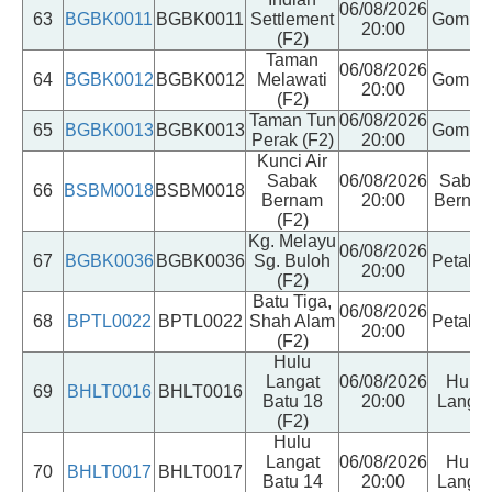
06/08/2026
63
BGBK0011
BGBK0011
Settlement
Gomba
20:00
(F2)
Taman
06/08/2026
64
BGBK0012
BGBK0012
Melawati
Gomba
20:00
(F2)
Taman Tun
06/08/2026
65
BGBK0013
BGBK0013
Gomba
Perak (F2)
20:00
Kunci Air
Sabak
06/08/2026
Sabak
66
BSBM0018
BSBM0018
Bernam
20:00
Berna
(F2)
Kg. Melayu
06/08/2026
67
BGBK0036
BGBK0036
Sg. Buloh
Petalin
20:00
(F2)
Batu Tiga,
06/08/2026
68
BPTL0022
BPTL0022
Shah Alam
Petalin
20:00
(F2)
Hulu
Langat
06/08/2026
Hulu
69
BHLT0016
BHLT0016
Batu 18
20:00
Langat
(F2)
Hulu
Langat
06/08/2026
Hulu
70
BHLT0017
BHLT0017
Batu 14
20:00
Langat