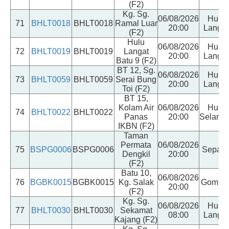
(F2)
Kg. Sg.
06/08/2026
Hulu
71
BHLT0018
BHLT0018
Ramal Luar
20:00
Langat
(F2)
Hulu
06/08/2026
Hulu
72
BHLT0019
BHLT0019
Langat
20:00
Langat
Batu 9 (F2)
BT 12, Sg.
06/08/2026
Hulu
73
BHLT0059
BHLT0059
Serai Bung
20:00
Langat
Toi (F2)
BT 15,
Kolam Air
06/08/2026
Hulu
74
BHLT0022
BHLT0022
Panas
20:00
Selango
IKBN (F2)
Taman
Permata
06/08/2026
75
BSPG0006
BSPG0006
Sepan
Dengkil
20:00
(F2)
Batu 10,
06/08/2026
76
BGBK0015
BGBK0015
Kg. Salak
Gomba
20:00
(F2)
Kg. Sg.
06/08/2026
Hulu
77
BHLT0030
BHLT0030
Sekamat
08:00
Langat
Kajang (F2)