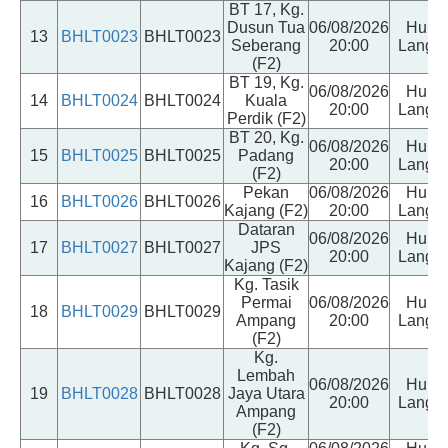
BT 17, Kg.
Dusun Tua
06/08/2026
Hulu
13
BHLT0023
BHLT0023
Seberang
20:00
Langat
(F2)
BT 19, Kg.
06/08/2026
Hulu
14
BHLT0024
BHLT0024
Kuala
20:00
Langat
Perdik (F2)
BT 20, Kg.
06/08/2026
Hulu
15
BHLT0025
BHLT0025
Padang
20:00
Langat
(F2)
Pekan
06/08/2026
Hulu
16
BHLT0026
BHLT0026
Kajang (F2)
20:00
Langat
Dataran
06/08/2026
Hulu
17
BHLT0027
BHLT0027
JPS
20:00
Langat
Kajang (F2)
Kg. Tasik
Permai
06/08/2026
Hulu
18
BHLT0029
BHLT0029
Ampang
20:00
Langat
(F2)
Kg.
Lembah
06/08/2026
Hulu
19
BHLT0028
BHLT0028
Jaya Utara
20:00
Langat
Ampang
(F2)