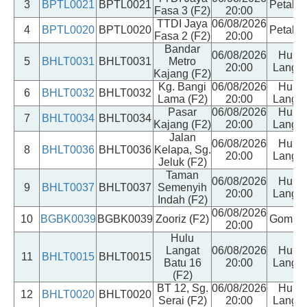
3
BPTL0021
BPTL0021
Petalin
Fasa 3 (F2)
20:00
TTDI Jaya
06/08/2026
4
BPTL0020
BPTL0020
Petalin
Fasa 2 (F2)
20:00
Bandar
06/08/2026
Hulu
5
BHLT0031
BHLT0031
Metro
20:00
Langat
Kajang (F2)
Kg. Bangi
06/08/2026
Hulu
6
BHLT0032
BHLT0032
Lama (F2)
20:00
Langat
Pasar
06/08/2026
Hulu
7
BHLT0034
BHLT0034
Kajang (F2)
20:00
Langat
Jalan
06/08/2026
Hulu
8
BHLT0036
BHLT0036
Kelapa, Sg.
20:00
Langat
Jeluk (F2)
Taman
06/08/2026
Hulu
9
BHLT0037
BHLT0037
Semenyih
20:00
Langat
Indah (F2)
06/08/2026
10
BGBK0039
BGBK0039
Zooriz (F2)
Gomba
20:00
Hulu
Langat
06/08/2026
Hulu
11
BHLT0015
BHLT0015
Batu 16
20:00
Langat
(F2)
BT 12, Sg.
06/08/2026
Hulu
12
BHLT0020
BHLT0020
Serai (F2)
20:00
Langat