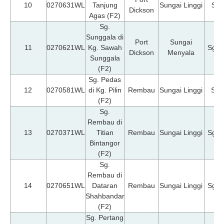
10
0270631WL
Tanjung
Sungai Linggi
Sg.
Dickson
Agas (F2)
Sg.
Sunggala di
Port
Sungai
11
0270621WL
Kg. Sawah
Sg. 
Dickson
Menyala
Sunggala
(F2)
Sg. Pedas
12
0270581WL
di Kg. Pilin
Rembau
Sungai Linggi
Sg.
(F2)
Sg.
Rembau di
13
0270371WL
Titian
Rembau
Sungai Linggi
Sg. 
Bintangor
(F2)
Sg.
Rembau di
14
0270651WL
Dataran
Rembau
Sungai Linggi
Sg. 
Shahbandar
(F2)
Sg. Pertang