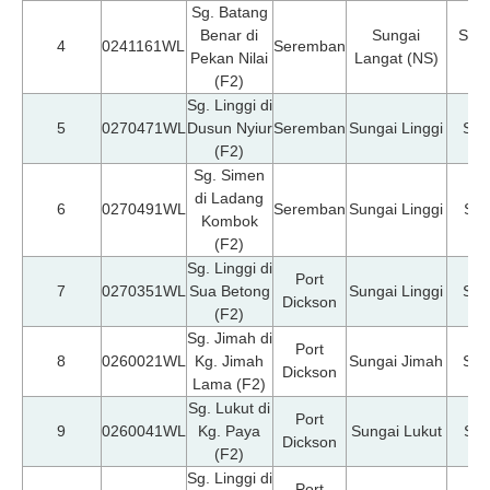
Sg. Batang
Benar di
Sungai
Sg. 
4
0241161WL
Seremban
Pekan Nilai
Langat (NS)
B
(F2)
Sg. Linggi di
5
0270471WL
Dusun Nyiur
Seremban
Sungai Linggi
Sg.
(F2)
Sg. Simen
di Ladang
6
0270491WL
Seremban
Sungai Linggi
Sg.
Kombok
(F2)
Sg. Linggi di
Port
7
0270351WL
Sua Betong
Sungai Linggi
Sg.
Dickson
(F2)
Sg. Jimah di
Port
8
0260021WL
Kg. Jimah
Sungai Jimah
Sg.
Dickson
Lama (F2)
Sg. Lukut di
Port
9
0260041WL
Kg. Paya
Sungai Lukut
Sg.
Dickson
(F2)
Sg. Linggi di
Port