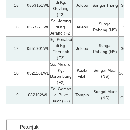
di Kg.
15
0553151WL
Jelebu
Sungai Triang
Sg. 
Geylang
(F2)
Sg. Jerang
Sungai
16
0553271WL
di Kg.
Jelebu
Sg. 
Pahang (NS)
Jerang (F2)
Sg. Kenaboi
di Kg.
Sungai
17
0551901WL
Jelebu
Sg. 
Chennah
Pahang (NS)
(F2)
Sg. Muar di
Kg.
Kuala
Sungai Muar
18
0321161WL
Sg. M
Berembang
Pilah
(NS)
(F2)
Sg. Gemas
Sungai Muar
19
032162WL
di Bukit
Tampin
(NS)
Gem
Jalor (F2)
Petunjuk