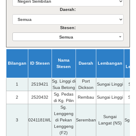
Daerah:
Stesen:
Semua
Nama
Bilangan
ID Stesen
Daerah
Lembangan
Stesen
Lem
Sg. Linggi di
Port
1
2519421
Sungai Linggi
Sg.
Sua Betong
Dickson
Sg. Pedas
2
2520432
Rembau
Sungai Linggi
Sg.
di Kg. Pilin
Sg.
Lenggeng
Sungai
3
0241181WL
di Pekan
Seremban
Sg. L
Langat (NS)
Lenggeng
(F2)