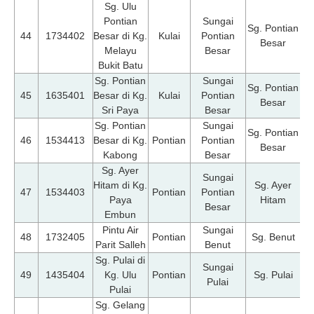
Sg. Ulu
Pontian
Sungai
Sg. Pontian
07
44
1734402
Besar di Kg.
Kulai
Pontian
Besar
Melayu
Besar
Bukit Batu
Sg. Pontian
Sungai
Sg. Pontian
07
45
1635401
Besar di Kg.
Kulai
Pontian
Besar
Sri Paya
Besar
Sg. Pontian
Sungai
Sg. Pontian
07
46
1534413
Besar di Kg.
Pontian
Pontian
Besar
Kabong
Besar
Sg. Ayer
Sungai
Hitam di Kg.
Sg. Ayer
07
47
1534403
Pontian
Pontian
Paya
Hitam
Besar
Embun
Pintu Air
Sungai
07
48
1732405
Pontian
Sg. Benut
Parit Salleh
Benut
Sg. Pulai di
Sungai
07
49
1435404
Kg. Ulu
Pontian
Sg. Pulai
Pulai
Pulai
Sg. Gelang