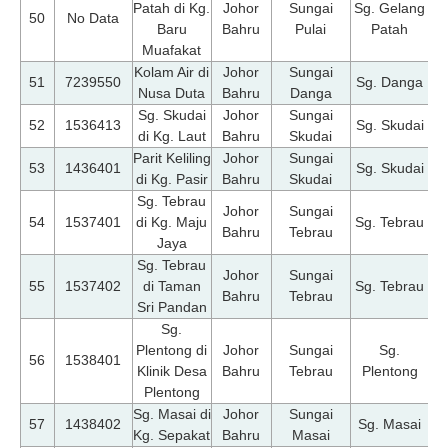
Patah di Kg.
Johor
Sungai
Sg. Gelang
07
50
No Data
Baru
Bahru
Pulai
Patah
Muafakat
Kolam Air di
Johor
Sungai
07
51
7239550
Sg. Danga
Nusa Duta
Bahru
Danga
Sg. Skudai
Johor
Sungai
07
52
1536413
Sg. Skudai
di Kg. Laut
Bahru
Skudai
Parit Keliling
Johor
Sungai
07
53
1436401
Sg. Skudai
di Kg. Pasir
Bahru
Skudai
Sg. Tebrau
Johor
Sungai
07
54
1537401
di Kg. Maju
Sg. Tebrau
Bahru
Tebrau
Jaya
Sg. Tebrau
Johor
Sungai
07
55
1537402
di Taman
Sg. Tebrau
Bahru
Tebrau
Sri Pandan
Sg.
Plentong di
Johor
Sungai
Sg.
07
56
1538401
Klinik Desa
Bahru
Tebrau
Plentong
Plentong
Sg. Masai di
Johor
Sungai
07
57
1438402
Sg. Masai
Kg. Sepakat
Bahru
Masai