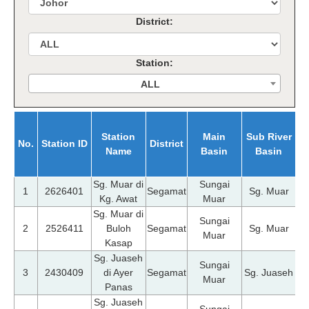
District:
Station:
ALL
Station
Main
Sub River
No.
Station ID
District
Name
Basin
Basin
U
Sg. Muar di
Sungai
07
1
2626401
Segamat
Sg. Muar
Kg. Awat
Muar
Sg. Muar di
Sungai
07
2
2526411
Buloh
Segamat
Sg. Muar
Muar
Kasap
Sg. Juaseh
Sungai
07
3
2430409
di Ayer
Segamat
Sg. Juaseh
Muar
Panas
Sg. Juaseh
Sungai
07