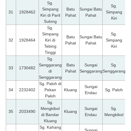
Sg.
Sg.
Simpang
Batu
Sungai Batu
07
31
1928462
Simpang
Kiri di Parit
Pahat
Pahat
Kiri
Sulong
Sg.
Simpang
Sg.
Batu
Sungai Batu
07
32
1928464
Kiri di
Simpang
Pahat
Pahat
Tebing
Kiri
Tinggi
Sg.
Senggarang
Batu
Sungai
Sg.
07
33
1730482
di
Pahat
Senggarang
Senggarang
Senggarang
Sg. Paloh di
Sungai
07
34
2232402
Pekan
Kluang
Sg. Paloh
Endau
Paloh
Sg.
Mengkibol
Sungai
Sg.
07
35
2033490
Kluang
di Bandar
Endau
Mengkibol
Kluang
Sg. Kahang
Sungai
07