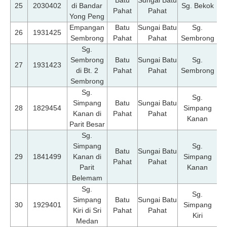
25
2030402
di Bandar
Sg. Bekok
Pahat
Pahat
Yong Peng
Empangan
Batu
Sungai Batu
Sg.
07
26
1931425
Sembrong
Pahat
Pahat
Sembrong
Sg.
Sembrong
Batu
Sungai Batu
Sg.
07
27
1931423
di Bt. 2
Pahat
Pahat
Sembrong
Sembrong
Sg.
Sg.
Simpang
Batu
Sungai Batu
07
28
1829454
Simpang
Kanan di
Pahat
Pahat
Kanan
Parit Besar
Sg.
Simpang
Sg.
Batu
Sungai Batu
07
29
1841499
Kanan di
Simpang
Pahat
Pahat
Parit
Kanan
Belemam
Sg.
Sg.
Simpang
Batu
Sungai Batu
07
30
1929401
Simpang
Kiri di Sri
Pahat
Pahat
Kiri
Medan