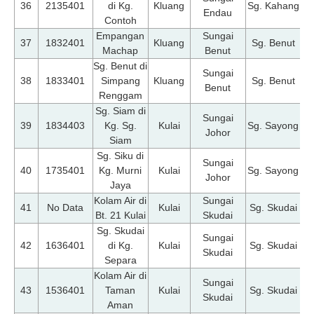
36
2135401
di Kg.
Kluang
Sg. Kahang
Endau
Contoh
Empangan
Sungai
07
37
1832401
Kluang
Sg. Benut
Machap
Benut
Sg. Benut di
Sungai
07
38
1833401
Simpang
Kluang
Sg. Benut
Benut
Renggam
Sg. Siam di
Sungai
07
39
1834403
Kg. Sg.
Kulai
Sg. Sayong
Johor
Siam
Sg. Siku di
Sungai
07
40
1735401
Kg. Murni
Kulai
Sg. Sayong
Johor
Jaya
Kolam Air di
Sungai
07
41
No Data
Kulai
Sg. Skudai
Bt. 21 Kulai
Skudai
Sg. Skudai
Sungai
07
42
1636401
di Kg.
Kulai
Sg. Skudai
Skudai
Separa
Kolam Air di
Sungai
07
43
1536401
Taman
Kulai
Sg. Skudai
Skudai
Aman