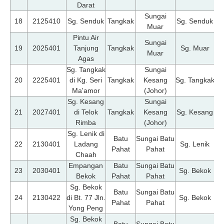
Darat
Sungai
07
18
2125410
Sg. Senduk
Tangkak
Sg. Senduk
Muar
Pintu Air
Sungai
07
19
2025401
Tanjung
Tangkak
Sg. Muar
Muar
Agas
Sg. Tangkak
Sungai
07
20
2225401
di Kg. Seri
Tangkak
Kesang
Sg. Tangkak
Ma'amor
(Johor)
Sg. Kesang
Sungai
07
21
2027401
di Telok
Tangkak
Kesang
Sg. Kesang
Rimba
(Johor)
Sg. Lenik di
Batu
Sungai Batu
07
22
2130401
Ladang
Sg. Lenik
Pahat
Pahat
Chaah
Empangan
Batu
Sungai Batu
07
23
2030401
Sg. Bekok
Bekok
Pahat
Pahat
Sg. Bekok
Batu
Sungai Batu
07
24
2130422
di Bt. 77 Jln.
Sg. Bekok
Pahat
Pahat
Yong Peng
Sg. Bekok
Batu
Sungai Batu
07