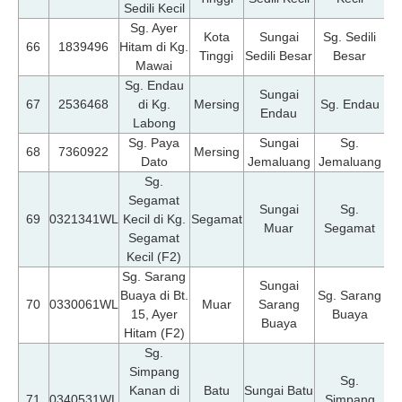
Sedili Kecil
Sg. Ayer
Kota
Sungai
Sg. Sedili
07
66
1839496
Hitam di Kg.
Tinggi
Sedili Besar
Besar
Mawai
Sg. Endau
Sungai
07
67
2536468
di Kg.
Mersing
Sg. Endau
Endau
Labong
Sg. Paya
Sungai
Sg.
07
68
7360922
Mersing
Dato
Jemaluang
Jemaluang
Sg.
Segamat
Sungai
Sg.
07
69
0321341WL
Kecil di Kg.
Segamat
Muar
Segamat
Segamat
Kecil (F2)
Sg. Sarang
Sungai
Buaya di Bt.
Sg. Sarang
07
70
0330061WL
Muar
Sarang
15, Ayer
Buaya
Buaya
Hitam (F2)
Sg.
Simpang
Sg.
Kanan di
Batu
Sungai Batu
07
71
0340531WL
Simpang