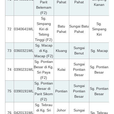
Parit
Pahat
Pahat
Kanan
Belemam
(F2)
Sg.
Simpang
Sg.
Batu
Sungai Batu
07
72
0340641WL
Kiri di
Simpang
Pahat
Pahat
Tebing
Kiri
Tinggi (F2)
Sg. Macap
Sungai
07
73
0360321WL
di Kg.
Kluang
Sg. Macap
Benut
Macap (F2)
Sg. Pontian
Sungai
Besar di Kg.
Sg. Pontian
07
74
0390231WL
Kulai
Pontian
Sri Paya
Besar
Besar
(F2)
Sg. Pontian
Sungai
Besar di
Sg. Pontian
07
75
0390191WL
Pontian
Pontian
Parit Sikom
Besar
Besar
(F2)
Sg. Tebrau
di Kg. Sri
Johor
Sungai
07
76
0420131WL
Sg. Tebrau