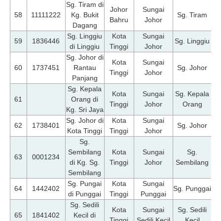
Sg. Tiram di
Johor
Sungai
07
58
11111222
Kg. Bukit
Sg. Tiram
Bahru
Johor
Dagang
Sg. Linggiu
Kota
Sungai
07
59
1836446
Sg. Linggiu
di Linggiu
Tinggi
Johor
Sg. Johor di
Kota
Sungai
07
60
1737451
Rantau
Sg. Johor
Tinggi
Johor
Panjang
Sg. Kepala
Kota
Sungai
Sg. Kepala
07
61
Orang di
Tinggi
Johor
Orang
Kg. Sri Jaya
Sg. Johor di
Kota
Sungai
07
62
1738401
Sg. Johor
Kota Tinggi
Tinggi
Johor
Sg.
Sembilang
Kota
Sungai
Sg.
07
63
0001234
di Kg. Sg.
Tinggi
Johor
Sembilang
Sembilang
Sg. Pungai
Kota
Sungai
07
64
1442402
Sg. Punggai
di Punggai
Tinggi
Punggai
Sg. Sedili
Kota
Sungai
Sg. Sedili
07
65
1841402
Kecil di
Tinggi
Sedili Kecil
Kecil