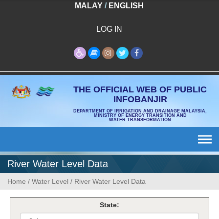
Skip
MALAY
/
ENGLISH
to
content
LOG IN
THE OFFICIAL WEB OF PUBLIC
INFOBANJIR
DEPARTMENT OF IRRIGATION AND DRAINAGE MALAYSIA,
MINISTRY OF ENERGY TRANSITION AND
WATER TRANSFORMATION
River Water Level Data
Home
/
Water Level
/
River Water Level Data
State: