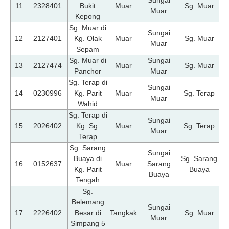
11
2328401
Bukit
Muar
Sg. Muar
Muar
Kepong
Sg. Muar di
Sungai
07
12
2127401
Kg. Olak
Muar
Sg. Muar
Muar
Sepam
Sg. Muar di
Sungai
07
13
2127474
Muar
Sg. Muar
Panchor
Muar
Sg. Terap di
Sungai
07
14
0230996
Kg. Parit
Muar
Sg. Terap
Muar
Wahid
Sg. Terap di
Sungai
07
15
2026402
Kg. Sg.
Muar
Sg. Terap
Muar
Terap
Sg. Sarang
Sungai
Buaya di
Sg. Sarang
07
16
0152637
Muar
Sarang
Kg. Parit
Buaya
Buaya
Tengah
Sg.
Belemang
Sungai
07
17
2226402
Besar di
Tangkak
Sg. Muar
Muar
Simpang 5