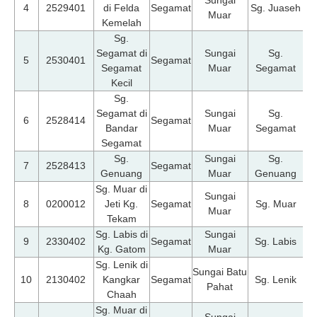
4
2529401
di Felda
Segamat
Sg. Juaseh
Muar
Kemelah
Sg.
Segamat di
Sungai
Sg.
07
5
2530401
Segamat
Segamat
Muar
Segamat
Kecil
Sg.
Segamat di
Sungai
Sg.
07
6
2528414
Segamat
Bandar
Muar
Segamat
Segamat
Sg.
Sungai
Sg.
07
7
2528413
Segamat
Genuang
Muar
Genuang
Sg. Muar di
Sungai
07
8
0200012
Jeti Kg.
Segamat
Sg. Muar
Muar
Tekam
Sg. Labis di
Sungai
07
9
2330402
Segamat
Sg. Labis
Kg. Gatom
Muar
Sg. Lenik di
Sungai Batu
07
10
2130402
Kangkar
Segamat
Sg. Lenik
Pahat
Chaah
Sg. Muar di
Sungai
07